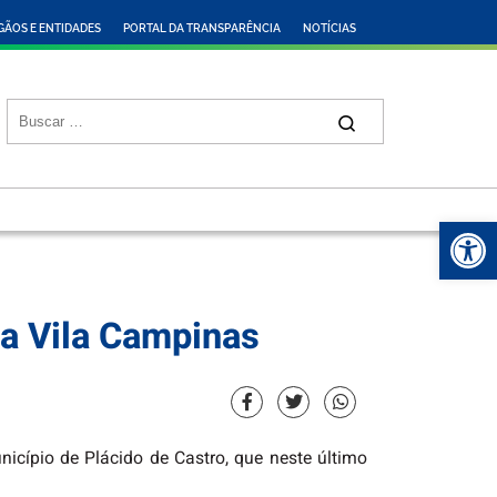
GÃOS E ENTIDADES
PORTAL DA TRANSPARÊNCIA
NOTÍCIAS
Abr
da Vila Campinas
icípio de Plácido de Castro, que neste último